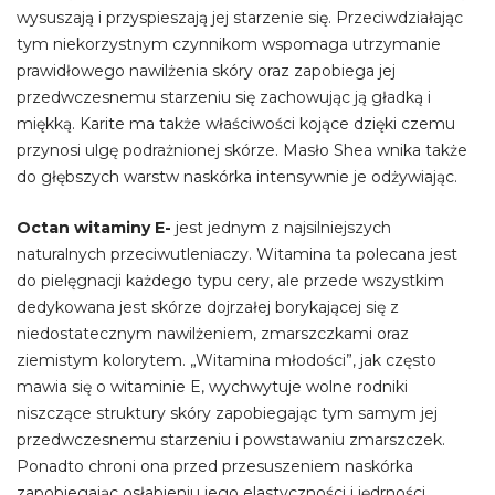
wysuszają i przyspieszają jej starzenie się. Przeciwdziałając
tym niekorzystnym czynnikom wspomaga utrzymanie
prawidłowego nawilżenia skóry oraz zapobiega jej
przedwczesnemu starzeniu się zachowując ją gładką i
miękką. Karite ma także właściwości kojące dzięki czemu
przynosi ulgę podrażnionej skórze. Masło Shea wnika także
do głębszych warstw naskórka intensywnie je odżywiając.
Octan witaminy E-
jest jednym z najsilniejszych
naturalnych przeciwutleniaczy. Witamina ta polecana jest
do pielęgnacji każdego typu cery, ale przede wszystkim
dedykowana jest skórze dojrzałej borykającej się z
niedostatecznym nawilżeniem, zmarszczkami oraz
ziemistym kolorytem. „Witamina młodości”, jak często
mawia się o witaminie E, wychwytuje wolne rodniki
niszczące struktury skóry zapobiegając tym samym jej
przedwczesnemu starzeniu i powstawaniu zmarszczek.
Ponadto chroni ona przed przesuszeniem naskórka
zapobiegając osłabieniu jego elastyczności i jędrności.