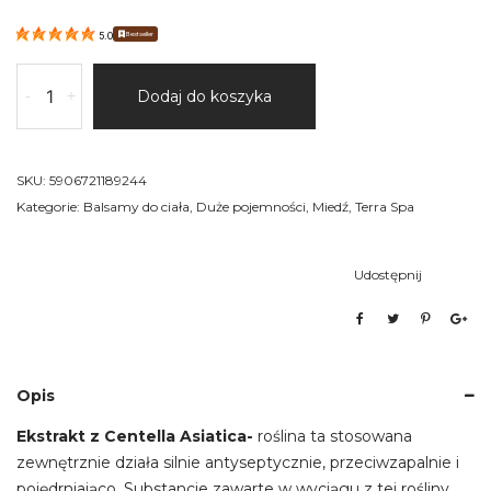
Bestseller
5.0
ilość
-
+
Dodaj do koszyka
Masło
do
ciała
z
SKU:
5906721189244
miedzią
Kategorie:
Balsamy do ciała
,
Duże pojemności
,
Miedź
,
Terra Spa
1L
Udostępnij
Opis
Ekstrakt z Centella Asiatica-
roślina ta stosowana
zewnętrznie działa silnie antyseptycznie, przeciwzapalnie i
pojędrniająco. Substancje zawarte w wyciągu z tej rośliny