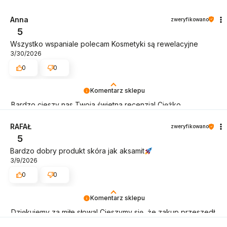
Anna
zweryfikowano
5
Wszystko wspaniale polecam Kosmetyki są rewelacyjne
3/30/2026
0
0
Komentarz sklepu
Bardzo cieszy nas Twoja świetna recenzja! Ciężko
pracujemy, aby sprostać wymaganiom klientów takich jak Ty
i jesteśmy zadowoleni, że nam się udało. Mamy nadzieję, że
RAFAŁ
zweryfikowano
do nas wrócisz :) Pozdrawiamy
5
Bardzo dobry produkt skóra jak aksamit
3/9/2026
0
0
Komentarz sklepu
Dziękujemy za miłe słowa! Cieszymy się, że zakup przeszedł
bezproblemowo, oraz, że możemy zapewnić odpowiednią