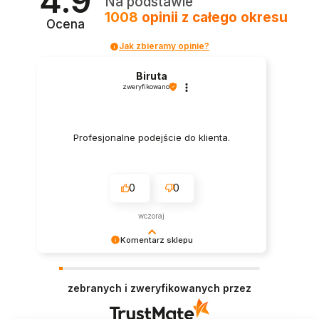
4.9
Na podstawie
1008
opinii
z całego okresu
Ocena
Jak zbieramy opinie?
Biruta
zweryfikowano
Profesjonalne podejście do klienta.
0
0
wczoraj
Komentarz sklepu
Dziękujemy za pozostawienie nam tak dobrej
opinii. Naszym priorytetem jest satysfakcja
zebranych i zweryfikowanych przez
klienta i cieszymy się, za każdym razem gdy
kosmetyki trafiają do nowego domu szybko i bez
przeszkód.