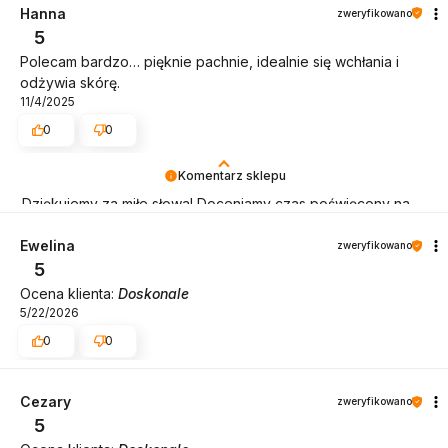
obsługę tak świetnym klientom. Dziękujemy raz jeszcze!
Hanna
zweryfikowano
5
Polecam bardzo… pięknie pachnie, idealnie się wchłania i
odżywia skórę.
11/4/2025
0
0
Komentarz sklepu
Dziękujemy za miłe słowa! Doceniamy czas poświęcony na
podzielenie się z nami Twoim doświadczeniem. Jesteśmy
szczęśliwi, że mamy takich klientów. Z pozdrowieniami,
Ewelina
zweryfikowano
obsługa sklepu.
5
Ocena klienta:
Doskonale
5/22/2026
0
0
Cezary
zweryfikowano
5