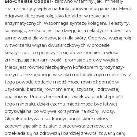
Bio-Chelate Copper-
zarówno witaminy, jak i minerały
mają znaczący wpływ na funkcjonowanie organizmu. Miedź
odgrywa kluczową rolę, jako kofaktor w reakcjach
enzymatycznych. Wspomaga syntezę kolagenu i elastyny,
sprawiając, że skóra jest bardziej jędrna i elastyczna. Jest tak
samo ważna dla włosów, jak i dla skóry. Odgrywa ważną rolę
w tworzeniu wiązań dwusiarczkowych w procesie
keratynizacji, co przyczynia się do wzmocnienia włosa,
zmniejszając ich łamliwość i promując zdrowy wygląd.
Miedź jest również niezbędnym kofaktorem tyrozynazy-
enzymu niezbędnego w szlaku metabolicznym melaniny. Z
tego powodu dodanie miedź może również pomóc w
uzyskaniu bardziej równomiernej, szybszej i zdrowszej
opalenizny. Proces fermentacji zwiększa biodostępność
tego minerału, dzięki czemu miedź może być łatwiej
przyswajalna, co wpływa korzystnie na skórę i włosy.
Głęboko odżywia oraz kondycjonuje skórę i włosy,
zapewniając silne działanie przeciwstarzeniowe, co
przekłada się na zdrowszą i bardziej zrewitalizowaną cerę.