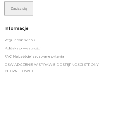
Informacje
Regulamin sklepu
Polityka prywatności
FAQ Najczęściej zadawane pytania
OŚWIADCZENIE W SPRAWIE DOSTĘPNOŚCI STRONY
INTERNETOWEJ
Zakupy
Zaloguj się
Przypomnij hasło
Załóż konto
Zwroty i reklamacje