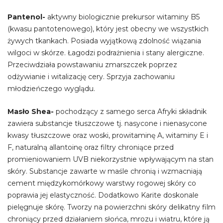
Pantenol-
aktywny biologicznie prekursor witaminy B5
(kwasu pantotenowego), który jest obecny we wszystkich
żywych tkankach. Posiada wyjątkową zdolność wiązania
wilgoci w skórze. Łagodzi podrażnienia i stany alergiczne.
Przeciwdziała powstawaniu zmarszczek poprzez
odżywianie i witalizację cery. Sprzyja zachowaniu
młodzieńczego wyglądu.
Masło Shea-
pochodzący z samego serca Afryki składnik
zawiera substancje tłuszczowe tj. nasycone i nienasycone
kwasy tłuszczowe oraz woski, prowitaminę A, witaminy E i
F, naturalną allantoinę oraz filtry chroniące przed
promieniowaniem UVB niekorzystnie wpływającym na stan
skóry. Substancje zawarte w maśle chronią i wzmacniają
cement międzykomórkowy warstwy rogowej skóry co
poprawia jej elastyczność. Dodatkowo Karite doskonale
pielęgnuje skórę. Tworzy na powierzchni skóry delikatny film
chroniący przed działaniem słońca, mrozu i wiatru, które ją