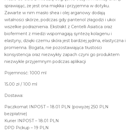
sprawiając, że jest ona miękka i przyjemna w dotyku.
Zawarte w nim masło shea i olej arganowy dodają
witalności skórze, podczas gdy pantenol złagodzi i ukoi
wszelkie podrażnienia. Ekstrakt z Centelli Asiatica oraz
bioferment z miedzi wspomagają syntezę kolagenu i
elastyny, dzięki czemu skóra jest bardziej jędrna, elastyczna i
promienna. Bogata, nie pozostawiająca tłustości
konsystencja oraz niezwykły zapach czyni go produktem
niezwykle przyjemnym podczas aplikacji
Pojemność: 1000 ml
15.00
zł
/ 100 ml
Dostawa:
Paczkomat INPOST – 18.01 PLN (powyżej 250 PLN
bezpłatnie)
Kurier INPOST – 18.01 PLN
DPD Pickup – 19 PLN