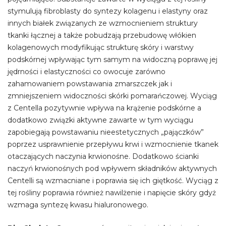
stymulują fibroblasty do syntezy kolagenu i elastyny oraz
innych białek związanych ze wzmocnieniem struktury
tkanki łącznej a także pobudzają przebudowę włókien
kolagenowych modyfikując strukturę skóry i warstwy
podskórnej wpływając tym samym na widoczną poprawę jej
jędrności i elastyczności co owocuje zarówno
zahamowaniem powstawania zmarszczek jak i
zmniejszeniem widoczności skórki pomarańczowej. Wyciąg
z Centella pozytywnie wpływa na krążenie podskórne a
dodatkowo związki aktywne zawarte w tym wyciągu
zapobiegają powstawaniu nieestetycznych „pajączków”
poprzez usprawnienie przepływu krwi i wzmocnienie tkanek
otaczających naczynia krwionośne. Dodatkowo ścianki
naczyń krwionośnych pod wpływem składników aktywnych
Centelli są wzmacniane i poprawia się ich giętkość. Wyciąg z
tej rośliny poprawia również nawilżenie i napięcie skóry gdyż
wzmaga syntezę kwasu hialuronowego.