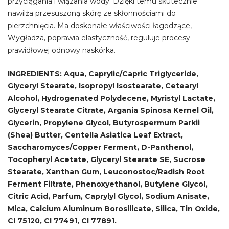
przyciągania i wiązania wody. Dzięki temu skutecznie
nawilża przesuszoną skórę ze skłonnościami do
pierzchnięcia. Ma doskonałe właściwości łagodzące,
Wygładza, poprawia elastyczność, reguluje procesy
prawidłowej odnowy naskórka.
INGREDIENTS: Aqua, Caprylic/Capric Triglyceride,
Glyceryl Stearate, Isopropyl Isostearate, Cetearyl
Alcohol, Hydrogenated Polydecene, Myristyl Lactate,
Glyceryl Stearate Citrate, Argania Spinosa Kernel Oil,
Glycerin, Propylene Glycol, Butyrospermum Parkii
(Shea) Butter, Centella Asiatica Leaf Extract,
Saccharomyces/Copper Ferment, D-Panthenol,
Tocopheryl Acetate, Glyceryl Stearate SE, Sucrose
Stearate, Xanthan Gum, Leuconostoc/Radish Root
Ferment Filtrate, Phenoxyethanol, Butylene Glycol,
Citric Acid, Parfum, Caprylyl Glycol, Sodium Anisate,
Mica, Calcium Aluminum Borosilicate, Silica, Tin Oxide,
CI 75120, CI 77491, CI 77891.