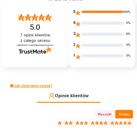
5
100%
4
0%
5.0
3
0%
7
opinii klientów
z całego okresu
2
0%
zebranych i zweryfikowanych przez
1
0%
Jak zbieramy opinie?
Opinie klientów
Wyczyść
Szukaj