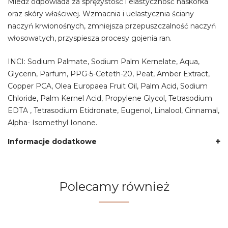
Miedź
odpowiada za sprężystość i elastyczność naskórka
oraz skóry właściwej. Wzmacnia i uelastycznia ściany
naczyń krwionośnych, zmniejsza przepuszczalność naczyń
włosowatych, przyspiesza procesy gojenia ran.
INCI: Sodium Palmate, Sodium Palm Kernelate, Aqua,
Glycerin, Parfum, PPG-5-Ceteth-20, Peat, Amber Extract,
Copper PCA, Olea Europaea Fruit Oil, Palm Acid, Sodium
Chloride, Palm Kernel Acid, Propylene Glycol, Tetrasodium
EDTA , Tetrasodium Etidronate, Eugenol, Linalool, Cinnamal,
Alpha- Isomethyl Ionone.
Informacje dodatkowe
Polecamy również