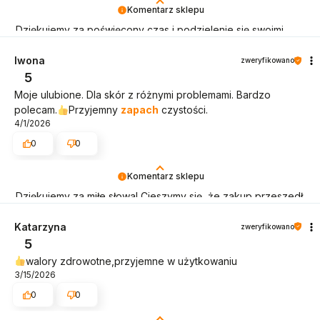
Komentarz sklepu
Dziękujemy za poświęcony czas i podzielenie się swoimi
wrażeniami. Staramy się aby produkty dotarły szybko, a cały
proces zakupowy był czystą przyjemnością. Pozdrawiamy
Iwona
zweryfikowano
5
Moje ulubione. Dla skór z różnymi problemami. Bardzo
polecam.
Przyjemny
zapach
czystości.
4/1/2026
0
0
Komentarz sklepu
Dziękujemy za miłe słowa! Cieszymy się, że zakup przeszedł
bezproblemowo, oraz, że możemy zapewnić odpowiednią
obsługę tak świetnym klientom. Dziękujemy raz jeszcze!
Katarzyna
zweryfikowano
5
walory zdrowotne,przyjemne w użytkowaniu
3/15/2026
0
0