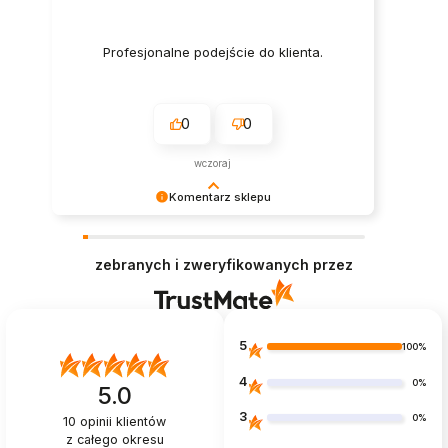
Profesjonalne podejście do klienta.
0
0
wczoraj
Komentarz sklepu
Dziękujemy za pozostawienie nam tak dobrej
opinii. Naszym priorytetem jest satysfakcja
zebranych i zweryfikowanych przez
klienta i cieszymy się, za każdym razem gdy
kosmetyki trafiają do nowego domu szybko i bez
przeszkód.
5
100%
4
0%
5.0
3
0%
10
opinii klientów
z całego okresu