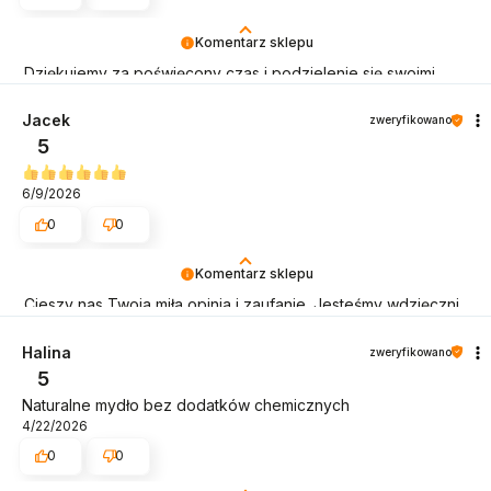
Komentarz sklepu
Dziękujemy za poświęcony czas i podzielenie się swoimi
wrażeniami. Staramy się aby produkty dotarły szybko, a cały
proces zakupowy był czystą przyjemnością. Pozdrawiamy
Jacek
zweryfikowano
5
6/9/2026
0
0
Komentarz sklepu
Cieszy nas Twoja miła opinia i zaufanie. Jesteśmy wdzięczni
za tak wspaniałych klientów. Z pozdrowieniami, obsługa
sklepu.
Halina
zweryfikowano
5
Naturalne mydło bez dodatków chemicznych
4/22/2026
0
0