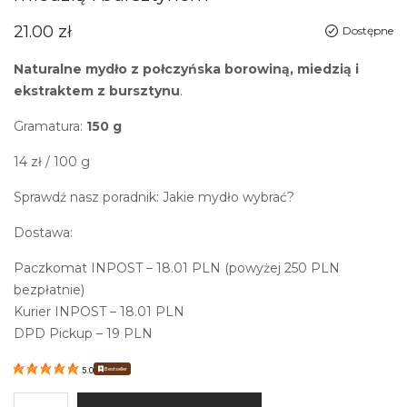
21.00
zł
Dostępne
Naturalne mydło z połczyńska borowiną, miedzią i
ekstraktem z bursztynu
.
Gramatura:
150 g
14
zł
/ 100 g
Sprawdź nasz poradnik:
Jakie mydło wybrać?
Dostawa:
Paczkomat INPOST – 18.01 PLN (powyżej 250 PLN
bezpłatnie)
Kurier INPOST – 18.01 PLN
DPD Pickup – 19 PLN
Bestseller
5.0
ilość