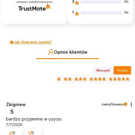
2
0%
zebranych i zweryfikowanych przez
1
0%
Jak zbieramy opinie?
Opinie klientów
Wyczyść
Szukaj
Zbigniew
zweryfikowano
5
bardzo przyjemne w uzyciu
7/7/2026
0
0