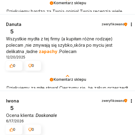
Komentarz sklepu
Dziękujemy bardzo za Twoją opinię! Twoja recenzja wiele
dla nas znaczy - dzięki niej wiemy, że jesteśmy na
właściwym torze :) Z pozdrowieniami, obsługa sklepu.
Danuta
zweryfikowano
5
Wszystkie mydła z tej firmy (a kupiłam różne rodzaje)
polecam ,nie zmywają się szybko,skóra po myciu jest
delikatna ,ładne
zapachy
.Polecam
12/20/2025
0
0
Komentarz sklepu
Dziękujemy za miłe słowa! Cieszymy się, że zakup przeszedł
bezproblemowo, oraz, że możemy zapewnić odpowiednią
obsługę tak świetnym klientom. Dziękujemy raz jeszcze!
Iwona
zweryfikowano
5
Ocena klienta:
Doskonale
6/17/2026
0
0