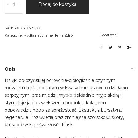
-
+
Dodaj do koszyka
Mydło
naturalne
z
połczyńską
SKU:
5902596582166
borowiną,
Udostępnij
Kategorie:
Mydła naturalne
,
Terra Zdrój
miedzią
i
bursztynem
Opis
Dzięki połczyńskiej borowinie-biologicznie czynnym
rodzajem torfu, bogatym w kwasy humusowe o działaniu
sorpcyjnym, oraz miedzi, mydło dokładnie myje skórę i
stymuluje ja do zwiększenia produkcji kolagenu
odpowiedzialnego za sprężystość. Ekstrakt z bursztynu
regeneruje i rozświetla oraz zmniejsza szorstkość skóry,
która odzyskuje świeżość i blask.