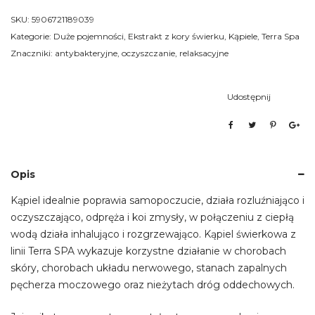
z
ekstraktem
SKU:
5906721189039
z
Kategorie:
Duże pojemności
,
Ekstrakt z kory świerku
,
Kąpiele
,
Terra Spa
kory
Znaczniki:
antybakteryjne
,
oczyszczanie
,
relaksacyjne
świerku
5L
Udostępnij
Opis
Kąpiel idealnie poprawia samopoczucie, działa rozluźniająco i
oczyszczająco, odpręża i koi zmysły, w połączeniu z ciepłą
wodą działa inhalująco i rozgrzewająco. Kąpiel świerkowa z
linii Terra SPA wykazuje korzystne działanie w chorobach
skóry, chorobach układu nerwowego, stanach zapalnych
pęcherza moczowego oraz nieżytach dróg oddechowych.