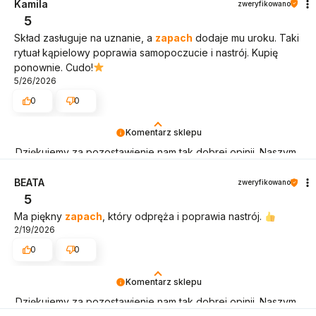
Kamila
zweryfikowano
5
Skład zasługuje na uznanie, a
zapach
dodaje mu uroku. Taki
rytuał kąpielowy poprawia samopoczucie i nastrój. Kupię
ponownie. Cudo!
5/26/2026
0
0
Komentarz sklepu
Dziękujemy za pozostawienie nam tak dobrej opinii. Naszym
priorytetem jest satysfakcja klienta i cieszymy się, za każdym
razem gdy kosmetyki trafiają do nowego domu szybko i bez
BEATA
zweryfikowano
przeszkód.
5
Ma piękny
zapach
, który odpręża i poprawia nastrój.
2/19/2026
0
0
Komentarz sklepu
Dziękujemy za pozostawienie nam tak dobrej opinii. Naszym