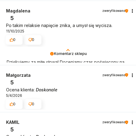
bezproblemowo, oraz, że możemy zapewnić odpowiednią
obsługę tak świetnym klientom. Dziękujemy raz jeszcze!
Magdalena
zweryfikowano
5
Po takim relaksie napięcie znika, a umysł się wycisza.
11/10/2025
0
0
Komentarz sklepu
Dziękujemy za miłe słowa! Doceniamy czas poświęcony na
podzielenie się z nami Twoim doświadczeniem. Jesteśmy
szczęśliwi, że mamy takich klientów. Z pozdrowieniami,
Małgorzata
zweryfikowano
obsługa sklepu.
5
Ocena klienta:
Doskonale
5/4/2026
0
0
KAMIL
zweryfikowano
5