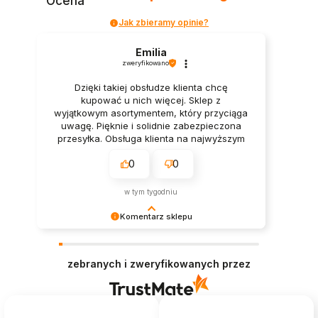
Ocena
Jak zbieramy opinie?
Emilia
zweryfikowano
Dzięki takiej obsłudze klienta chcę
kupować u nich więcej. Sklep z
wyjątkowym asortymentem, który przyciąga
uwagę. Pięknie i solidnie zabezpieczona
przesyłka. Obsługa klienta na najwyższym
poziomie. Bardzo szybka wysyłka. Cały
0
0
proces zamówienia przebiegł szybko i
profesjonalnie. Wysoce polecam, super
sklep.
w tym tygodniu
Komentarz sklepu
Dziękujemy za zaufanie i pozytywną opinię!
Cieszymy się, że mogliśmy sprostać
zebranych i zweryfikowanych przez
oczekiwaniom.