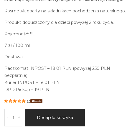
Kosmetyk oparty na składnikach pochodzenia naturalnego.
Produkt dopuszczony dla dzieci powyżej 2 roku życia.
Pojemność: 5L
7
zł
/ 100 ml
Dostawa:
Paczkomat INPOST – 18.01 PLN (powyżej 250 PLN
bezpłatnie)
Kurier INPOST – 18.01 PLN
DPD Pickup – 19 PLN
Bestseller
5.0
ilość
-
+
Dodaj do koszyka
Kąpiel
świerkowa