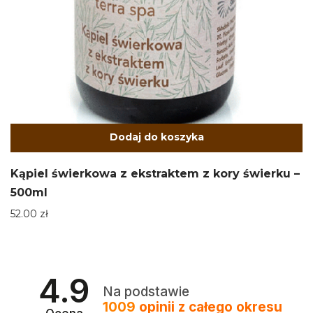
Dodaj do koszyka
Kąpiel świerkowa z ekstraktem z kory świerku –
500ml
52.00
zł
4.9
Na podstawie
1009
opinii
z całego okresu