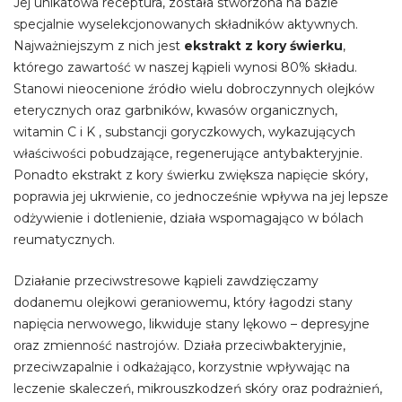
Jej unikatowa receptura, została stworzona na bazie
specjalnie wyselekcjonowanych składników aktywnych.
Najważniejszym z nich jest
ekstrakt z kory świerku
,
którego zawartość w naszej kąpieli wynosi 80% składu.
Stanowi nieocenione źródło wielu dobroczynnych olejków
eterycznych oraz garbników, kwasów organicznych,
witamin C i K , substancji goryczkowych, wykazujących
właściwości pobudzające, regenerujące antybakteryjnie.
Ponadto ekstrakt z kory świerku zwiększa napięcie skóry,
poprawia jej ukrwienie, co jednocześnie wpływa na jej lepsze
odżywienie i dotlenienie, działa wspomagająco w bólach
reumatycznych.
Działanie przeciwstresowe kąpieli zawdzięczamy
dodanemu olejkowi geraniowemu, który łagodzi stany
napięcia nerwowego, likwiduje stany lękowo – depresyjne
oraz zmienność nastrojów. Działa przeciwbakteryjnie,
przeciwzapalnie i odkażająco, korzystnie wpływając na
leczenie skaleczeń, mikrouszkodzeń skóry oraz podrażnień,