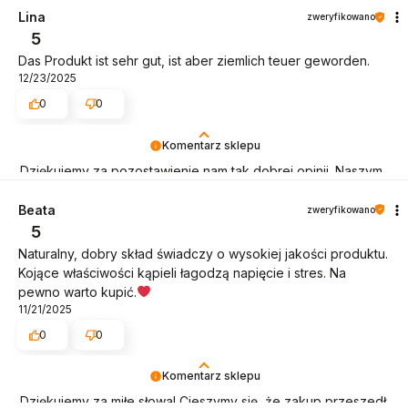
obsługę tak świetnym klientom. Dziękujemy raz jeszcze!
Lina
zweryfikowano
5
Das Produkt ist sehr gut, ist aber ziemlich teuer geworden.
12/23/2025
0
0
Komentarz sklepu
Dziękujemy za pozostawienie nam tak dobrej opinii. Naszym
priorytetem jest satysfakcja klienta i Twoja recenzja
potwierdza nasze wysiłki - dziękujemy raz jeszcze i mamy
Beata
zweryfikowano
nadzieję - do szybkiego zobaczenia!
5
Naturalny, dobry skład świadczy o wysokiej jakości produktu.
Kojące właściwości kąpieli łagodzą napięcie i stres. Na
pewno warto kupić.
11/21/2025
0
0
Komentarz sklepu
Dziękujemy za miłe słowa! Cieszymy się, że zakup przeszedł