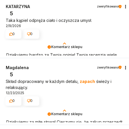
priorytetem jest satysfakcja klienta i Twoja recenzja
potwierdza nasze wysiłki - dziękujemy raz jeszcze i mamy
KATARZYNA
zweryfikowano
nadzieję - do szybkiego zobaczenia!
5
Taka kąpiel odpręża ciało i oczyszcza umysł.
2/9/2026
0
0
Komentarz sklepu
Dziękujemy bardzo za Twoją opinię! Twoja recenzja wiele
dla nas znaczy - dzięki niej wiemy, że jesteśmy na
właściwym torze :) Z pozdrowieniami, obsługa sklepu.
Magdalena
zweryfikowano
5
Skład dopracowany w każdym detalu,
zapach
świeży i
relaksujący.
12/23/2025
0
0
Komentarz sklepu
Dziękujemy za miłe słowa! Cieszymy się, że zakup przeszedł
bezproblemowo, oraz, że możemy zapewnić odpowiednią