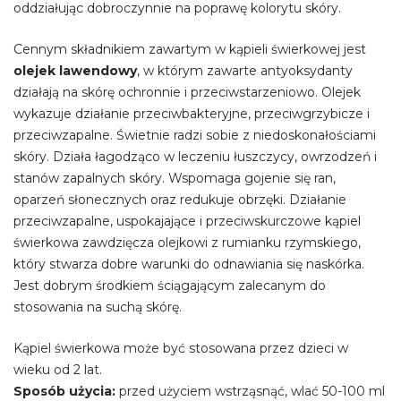
oddziałując dobroczynnie na poprawę kolorytu skóry.
Cennym składnikiem zawartym w kąpieli świerkowej jest
olejek lawendowy
, w którym zawarte antyoksydanty
działają na skórę ochronnie i przeciwstarzeniowo. Olejek
wykazuje działanie przeciwbakteryjne, przeciwgrzybicze i
przeciwzapalne. Świetnie radzi sobie z niedoskonałościami
skóry. Działa łagodząco w leczeniu łuszczycy, owrzodzeń i
stanów zapalnych skóry. Wspomaga gojenie się ran,
oparzeń słonecznych oraz redukuje obrzęki. Działanie
przeciwzapalne, uspokajające i przeciwskurczowe kąpiel
świerkowa zawdzięcza olejkowi z rumianku rzymskiego,
który stwarza dobre warunki do odnawiania się naskórka.
Jest dobrym środkiem ściągającym zalecanym do
stosowania na suchą skórę.
Kąpiel świerkowa może być stosowana przez dzieci w
wieku od 2 lat.
Sposób użycia:
przed użyciem wstrząsnąć, wlać 50-100 ml