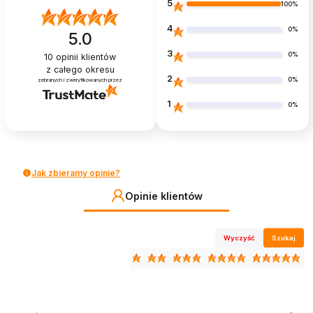
5
100%
4
0%
5.0
3
0%
10
opinii klientów
z całego okresu
2
0%
zebranych i zweryfikowanych przez
1
0%
Jak zbieramy opinie?
Opinie klientów
Wyczyść
Szukaj