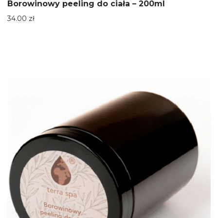
Borowinowy peeling do ciała – 200ml
34.00
zł