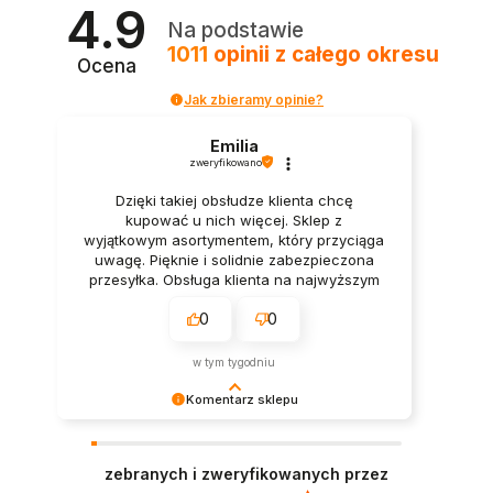
4.9
Na podstawie
1011
opinii
z całego okresu
Ocena
Jak zbieramy opinie?
Emilia
zweryfikowano
Dzięki takiej obsłudze klienta chcę
kupować u nich więcej. Sklep z
wyjątkowym asortymentem, który przyciąga
uwagę. Pięknie i solidnie zabezpieczona
przesyłka. Obsługa klienta na najwyższym
poziomie. Bardzo szybka wysyłka. Cały
0
0
proces zamówienia przebiegł szybko i
profesjonalnie. Wysoce polecam, super
sklep.
w tym tygodniu
Komentarz sklepu
Dziękujemy za zaufanie i pozytywną opinię!
Cieszymy się, że mogliśmy sprostać
zebranych i zweryfikowanych przez
oczekiwaniom.